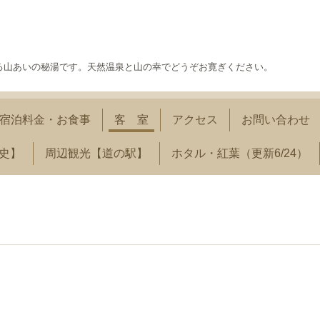
ある山あいの秘湯です。天然温泉と山の幸でどうぞお寛ぎください。
宿泊料金・お食事
客 室
アクセス
お問い合わせ
史】
周辺観光【道の駅】
ホタル・紅葉（更新6/24）