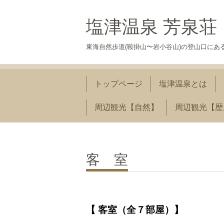
塩津温泉 芳泉荘
東海自然歩道(鞍掛山〜岩小谷山)の登山口に
トップページ
塩津温泉とは
周辺観光【自然】
周辺観光【歴
客 室
【 客室（全７部屋）】